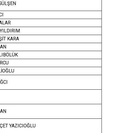
GÜLŞEN
CI
ALAR
YILDIRIM
İT KARA
SAN
LIBÖLÜK
RCU
LİOĞLU
ĞCI
KAN
ÇET YAZICIOĞLU