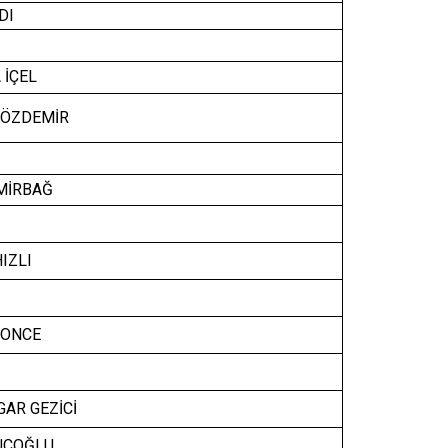
DI
 İÇEL
 ÖZDEMİR
MİRBAĞ
IZLI
ONCE
AR GEZİCİ
UÇOĞLU