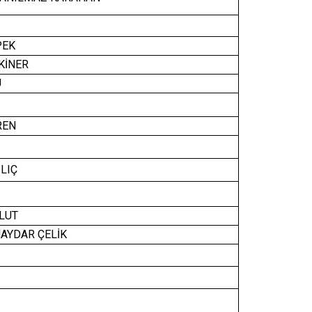
PEK
KİNER
U
REN
LIÇ
LUT
AYDAR ÇELİK