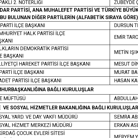
KLI 2. NOTERLİĞİ
ZÜBEYDE Ç
Marmaraereğl
DAR PARTİSİ, ANA MUHALEFET PARTİSİ VE TÜRKİYE BÜYÜ
Muratlı
U BULUNAN DİĞER PARTİLERİN (ALFABETİK SIRAYA GÖRE)
ARTİ İLÇE BAŞKANI
DURSUN T
HURİYET HALK PARTİSİ İLÇE
EMİR TAR
KANI
KLARIN DEMOKRATİK PARTİSİ
METİN IŞI
E BAŞKANI
İYETÇİ HAREKET PARTİSİ İLÇE BAŞKANI
MESUT Dİ
PARTİ İLÇE BAŞKANI
MURAT BA
ET PARTİSİ İLÇE BAŞKANI
HASAN KA
HURBAŞKANLIĞINA BAĞLI KURULUŞLAR
E MÜFTÜSÜ
ABDULLAH
E VE SOSYAL HİZMETLER BAKANLIĞINA BAĞLI KURULUŞLA
SYAL YARD. VE DAY. VAKFI MÜDÜRÜ
SEMRA AB
YAL HİZMET MERKEZİ MÜDÜRÜ
ERKAN AS
RDAĞ ÇOCUK EVLERİ SİTESİ
MERYEM Y