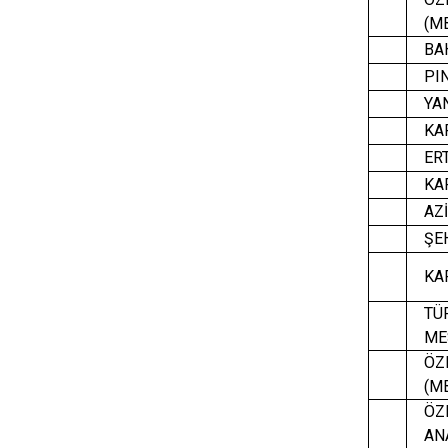
(MB
BAH
PIN
YAN
KAPA
ERT
KAP
AZİ
ŞEH
KAP
TÜR
MES
ÖZE
(MB
ÖZEL
ANA