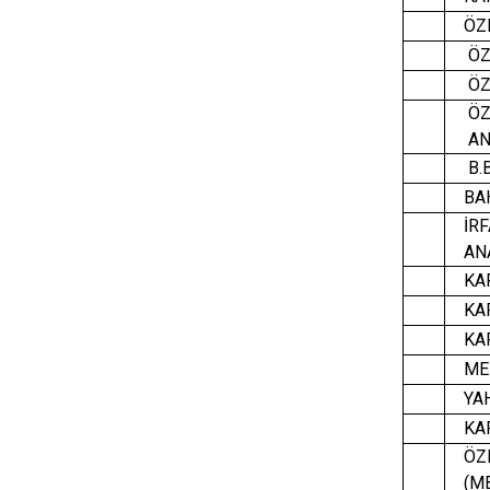
ÖZE
ÖZ
ÖZ
ÖZ
AN
B.B
BAHÇ
İRF
ANA
KAP
KAPA
KA
ME
YA
KAP
ÖZE
(MB