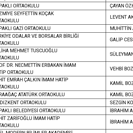
AKLI ORTAOKULU
ÇAYAN ÖZ
MİYE SEYFETTİN KOÇAK
LEVENT AK
AOKULU
AKLI GAZİ ORTAOKULU
MUHİTTİN
İYE ODALAR VE BORSALAR BİRLİĞİ
GALİP CES
AOKULU
İHA MEHMET TUSCUOĞLU
SÜLEYMAN
AOKULU
F. DR. NECMETTİN ERBAKAN İMAM
VEHBİ BO
İP ORTAOKULU
İT EMRAH ÇALKIN İMAM HATİP
KAMİL BO
AOKULU
AAĞAÇ ATATÜRK ORTAOKULU
KAMİL BO
DIZKENT ORTAOKULU
SEZGİN KO
AKLI BELEDİYESİ ORTAOKULU
İBRAHİM 
İT ZARİFOĞLU İMAM HATİP
İBRAHİM 
AOKULU
L MODERN BİLİMLER AKADEMİSİ