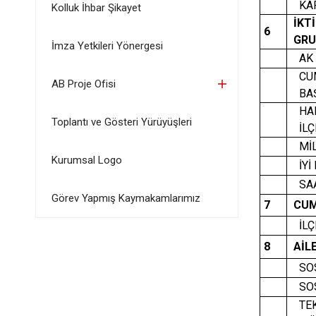
KAPA
Kolluk İhbar Şikayet
İKTİ
6
GRUB
İmza Yetkileri Yönergesi
AK P
CUM
AB Proje Ofisi
BAŞ
HAL
Toplantı ve Gösteri Yürüyüşleri
İLÇ
MİLL
Kurumsal Logo
İYİ 
SAAD
Görev Yapmış Kaymakamlarımız
7
CUM
İLÇ
8
AİL
S
O
SOS
TEKİ