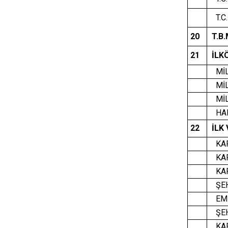
T.C.
20
T.B
21
İLK
MİL
MİL
MİL
HAL
22
İLK
KAR
KAP
KA
ŞEH
EMİ
ŞEH
KAR