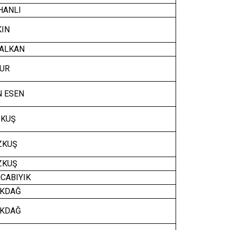
HANLI
IN
 ALKAN
UR
 ESEN
ZKUŞ
ZKUŞ
ZKUŞ
CABIYIK
AKDAĞ
AKDAĞ