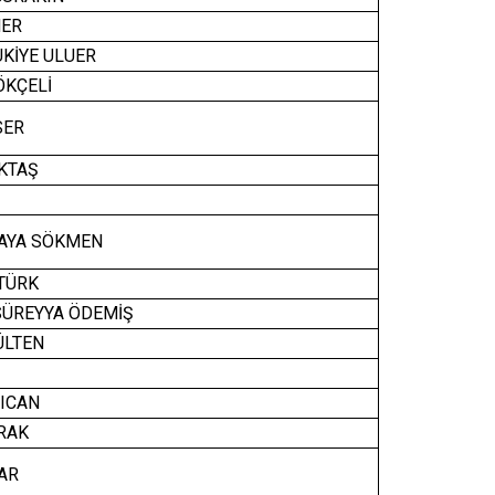
ER
UKİYE ULUER
ÖKÇELİ
SER
KTAŞ
I
AYA SÖKMEN
TÜRK
ÜREYYA ÖDEMİŞ
ÜLTEN
RICAN
RAK
AR