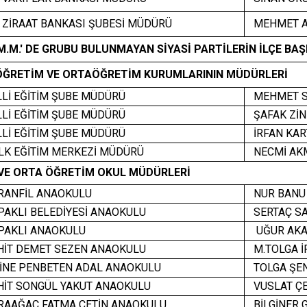
 ZİRAAT BANKASI ŞUBESİ MÜDÜRÜ
MEHMET A
.M.M.' DE GRUBU BULUNMAYAN SİYASİ PARTİLERİN İLÇE BA
ÖĞRETİM VE ORTAÖĞRETİM KURUMLARININ MÜDÜRLERİ
Lİ EĞİTİM ŞUBE MÜDÜRÜ
MEHMET S
Lİ EĞİTİM ŞUBE MÜDÜRÜ
ŞAFAK ZİN
Lİ EĞİTİM ŞUBE MÜDÜRÜ
İRFAN KAR
K EĞİTİM MERKEZİ MÜDÜRÜ
NECMİ AK
 VE ORTA ÖĞRETİM OKUL MÜDÜRLERİ
ANFİL ANAOKULU
NUR BANU 
AKLI BELEDİYESİ ANAOKULU
SERTAÇ S
PAKLI ANAOKULU
UĞUR AKA
İT DEMET SEZEN ANAOKULU
M.TOLGA İR
NE PENBETEN ADAL ANAOKULU
TOLGA ŞE
İT SONGÜL YAKUT ANAOKULU
VUSLAT ÇE
AAĞAÇ FATMA ÇETİN ANAOKULU
BİLGİNER 