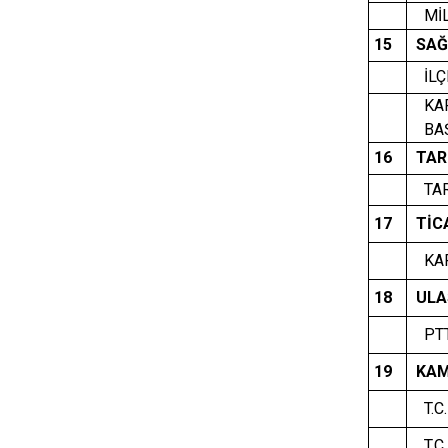
MİL
15
SAĞ
İLÇ
KAP
BAŞ
16
TAR
TAR
17
TİC
KAP
18
ULA
PTT
19
KAM
T.C
T.C.