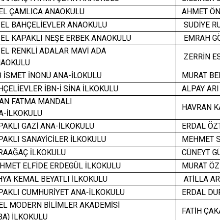
L ÇAMLICA ANAOKULU
AHMET ÖN
EL BAHÇELİEVLER ANAOKULU
SUDİYE R
EL KAPAKLI NEŞE ERBEK ANAOKULU
EMRAH G
EL RENKLİ ADALAR MAVİ ADA
ZERRİN E
AOKULU
 İSMET İNÖNÜ ANA-İLOKULU
MURAT BE
ELİEVLER İBN-İ SİNA İLKOKULU
ALPAY AR
AN FATMA MANDALI
HAVRAN K
-İLKOKULU
AKLI GAZİ ANA-İLKOKULU
ERDAL ÖZ
KLI SANAYİCİLER İLKOKULU
MEHMET S
RAAĞAÇ İLKOKULU
CÜNEYT G
HMET ELFİDE ERDEGÜL İLKOKULU
MURAT ÖZ
HYA KEMAL BEYATLI İLKOKULU
ATİLLA A
AKLI CUMHURİYET ANA-İLKOKULU
ERDAL DU
L MODERN BİLİMLER AKADEMİSİ
FATİH ÇAK
A) İLKOKULU