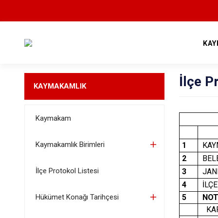
KAY
İlçe P
KAYMAKAMLIK
Kaymakam
Kaymakamlık Birimleri
1
KAY
2
BELE
İlçe Protokol Listesi
3
JAN
4
İLÇE
Hükümet Konağı Tarihçesi
5
NOT
KAP