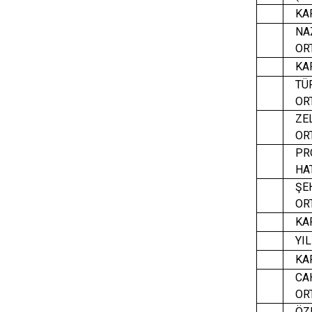
KAP
NAZ
ORT
KAP
TÜRK
ORT
ZEL
ORT
PRO
HAT
ŞEH
ORT
KAR
YIL
KAP
CAH
ORT
ÖZE