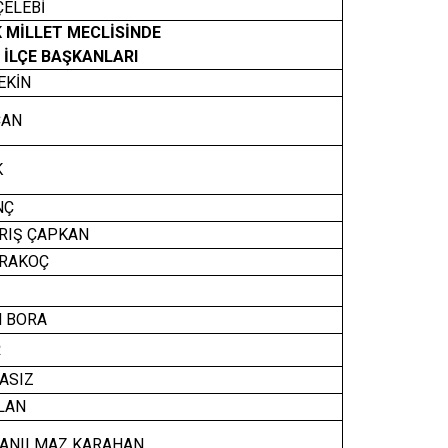
ELEBİ
isi
Kapaklı
K MİLLET MECLİSİNDE
 İLÇE BAŞKANLARI
EKİN
CAN
K
NÇ
RIŞ ÇAPKAN
RAKOÇ
 BORA
R
ASIZ
LAN
ANILMAZ KARAHAN