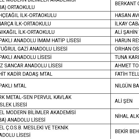
BERKANT 
A) ORTAOKULU
ÇEAĞIL İLK-ORTAOKULU
HASAN AV
ARÇA İLK-ORTAOKULU
İLKAY CAB
IKAĞIL İLK-ORTAOKULU
ALİ ŞAHİN 
KLI ANADOLU İMAM HATİP LİSESİ
HARUN REŞ
UĞRUL GAZİ ANADOLU LİSESİ
ORHAN O
AKLI ANADOLU LİSESİ
TUNA KAR
Z SANCAR ANADOLU LİSESİ
AHMET TO
İT KADİR DADAŞ MTAL
FATİH TEL
AKLI MTAL
NİLGÜN BA
K METAL-SEN PERVUL KAVLAK
ALİ ŞEN
LEK LİSESİ
L MODERN BİLİMLER AKADEMİSİ
NİHAL AL
A) ANADOLU LİSESİ
 Ç.O.S.B. MESLEKİ VE TEKNİK
BEKİR BEH
DOLU LİSESİ