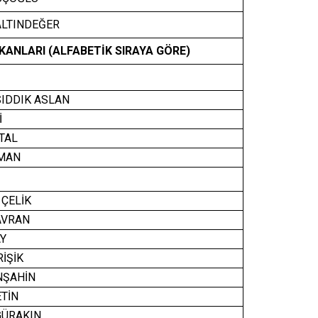
LTINDEĞER
ŞKANLARI (ALFABETİK SIRAYA GÖRE)
IDDIK ASLAN
İ
TAL
MAN
ÇELİK
AVRAN
Y
İŞİK
NŞAHİN
TİN
GÜRAKIN