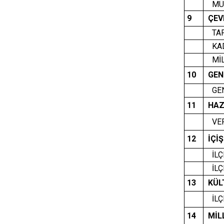
MÜ
9
ÇEVR
TAP
KA
MİLL
10
GEN
GEN
11
HAZ
VER
12
İÇİŞ
İLÇE
İLÇ
13
KÜL
İLÇ
14
MİLL