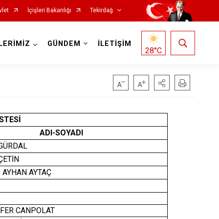
vlet
İçişleri Bakanlığı
Tekirdağ
LERİMİZ
GÜNDEM
İLETİŞİM
28
°C
STESİ
ADI-SOYADI
GÜRDAL
ÇETİN
Saray
ş. AYHAN AYTAÇ
Şarköy
Süleymanpaşa
FER CANPOLAT
Ergene