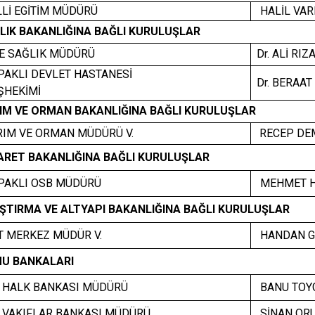
Lİ EGİTİM MÜDÜRÜ
HALİL VAR
LIK BAKANLIĞINA BAĞLI KURULUŞLAR
E SAĞLIK MÜDÜRÜ
Dr. ALİ RIZA
AKLI DEVLET HASTANESİ
Dr. BERAAT
HEKİMİ
IM VE ORMAN BAKANLIĞINA BAĞLI KURULUŞLAR
IM VE ORMAN MÜDÜRÜ V.
RECEP DE
ARET BAKANLIĞINA BAĞLI KURULUŞLAR
AKLI OSB MÜDÜRÜ
MEHMET H
ŞTIRMA VE ALTYAPI BAKANLIĞINA BAĞLI KURULUŞLAR
 MERKEZ MÜDÜR V.
HANDAN G
U BANKALARI
. HALK BANKASI MÜDÜRÜ
BANU TOYG
 VAKIFLAR BANKASI MÜDÜRÜ
SİNAN OR