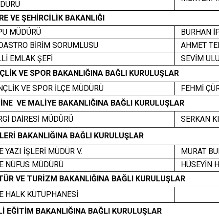
DÜRÜ
E VE ŞEHİRCİLİK BAKANLIĞI
U MÜDÜRÜ
BURHAN İ
DASTRO BİRİM SORUMLUSU
AHMET TE
İ EMLAK ŞEFİ
SEVİM UL
ÇLİK VE SPOR BAKANLIĞINA BAĞLI KURULUŞLAR
ÇLİK VE SPOR İLÇE MÜDÜRÜ
FEHMİ ÇÜ
İNE VE MALİYE BAKANLIĞINA BAĞLI KURULUŞLAR
Gİ DAİRESİ MÜDÜRÜ
SERKAN KI
LERİ BAKANLIĞINA BAĞLI KURULUŞLAR
 YAZI İŞLERİ MÜDÜR V.
MURAT BU
E NÜFUS MÜDÜRÜ
HÜSEYİN H
TÜR VE TURİZM BAKANLIĞINA BAĞLI KURULUŞLAR
E HALK KÜTÜPHANESİ
İ EĞİTİM BAKANLIĞINA BAĞLI KURULUŞLAR