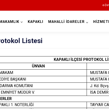
e-De
MAKAMLIK
KAPAKLI
MAHALLİ İDARELER
HİZMET
Tekirdağ
rotokol Listesi
KAPAKLI İLÇESİ PROTOKOL Lİ
ÜNVAN
MAKAM
MUSTAFA 
DİYE BAŞKANI
MUSTAFA 
Çerkezköy
DARMA KOMUTANI
J. Kd. Bçv
Çorlu
 EMNİYET MÜDÜR V.
İSA DEMİR
Hayrabolu
ERLER
AKLI 1. NOTERLİĞİ
TAYYAR CA
Malkara